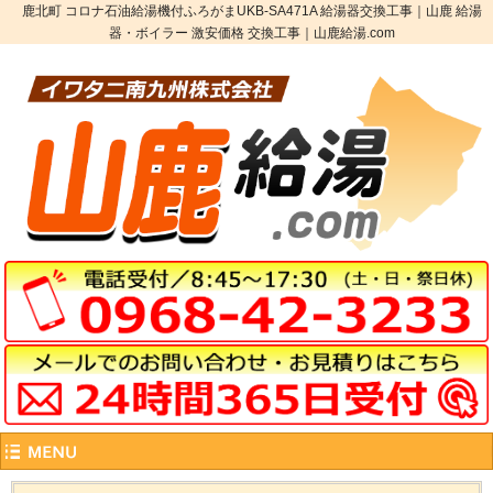
鹿北町 コロナ石油給湯機付ふろがまUKB-SA471A 給湯器交換工事｜山鹿 給湯
器・ボイラー 激安価格 交換工事｜山鹿給湯.com