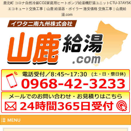
鹿北町 コロナ自然冷媒CO2家庭用ヒートポンプ給湯機貯湯ユニットCTU-37AY5K
エコキュート交換工事｜山鹿 給湯器・ボイラー 激安価格 交換工事｜山鹿給
湯.com