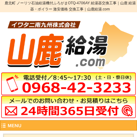
鹿北町 ノーリツ石油給湯機付ふろがまOTQ-4706AY 給湯器交換工事｜山鹿 給湯
器・ボイラー 激安価格 交換工事｜山鹿給湯.com