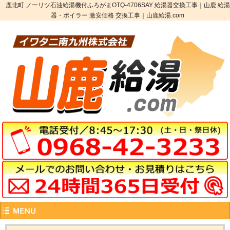
鹿北町 ノーリツ石油給湯機付ふろがまOTQ-4706SAY 給湯器交換工事｜山鹿 給湯
器・ボイラー 激安価格 交換工事｜山鹿給湯.com