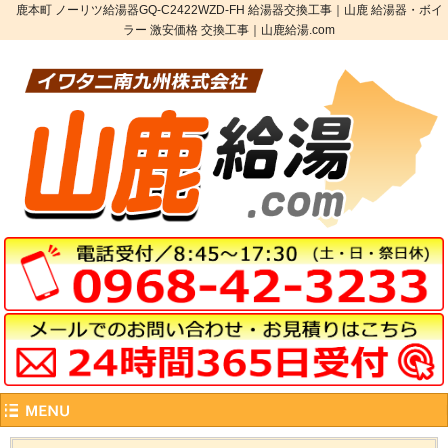
鹿本町 ノーリツ給湯器GQ-C2422WZD-FH 給湯器交換工事｜山鹿 給湯器・ボイ
ラー 激安価格 交換工事｜山鹿給湯.com